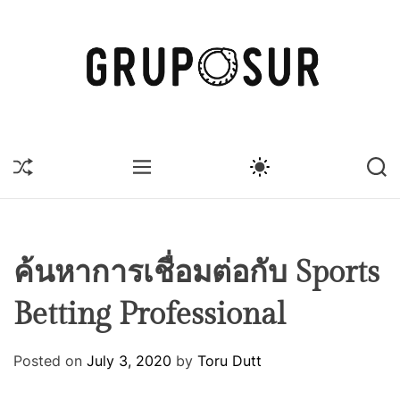
S
k
i
p
t
G
o
r
c
u
S
M
S
S
o
p
H
E
W
E
n
U
o
N
I
A
t
F
U
T
R
s
F
C
C
e
u
L
H
H
n
E
C
r
ค้นหาการเชื่อมต่อกับ Sports
O
t
L
Betting Professional
O
R
M
O
Posted on
July 3, 2020
by
Toru Dutt
D
E