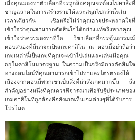
เมื่อคุณมองหาตัวเลือกที่จะถูกล็อคคุณจะต้องไปหาสิ่งที่
ชาญฉลาดในการสร้างรายได้และสนุกไปกว่านั้นใน
เวลาเดียวกัน เชื่อหรือไม่ว่าคุณอาจประหลาดใจที่
เข้าใจว่าคุณสามารถตัดสินใจได้อย่างแท้จริงหากคุณ
เข้าใจว่าควรมองหาที่ใด วิชาเลือกที่กระตุ้นอารมณ์
ตอบสนองที่นี่น่าจะเป็นเกมคาสิโน ณ ตอนนี้อย่าถือว่า
เกมเหล่านี้เป็นเกมที่คุณจะเข้าไปเล่นและเล่นเมื่อคุณ
อยู่ในคาสิโนมาตรฐาน ในความเป็นจริงมีการตัดสินใจ
ทางออนไลน์ที่คุณสามารถเข้าไปหาและไตร่ตรองได้
เนื่องจากตอนนี้พวกเขาเป็นสิ่งที่น่าสังเกตมากขึ้น สิ่ง
สำคัญอย่างหนึ่งที่คุณควรพิจารณาเพื่อรับรู้ประเภทของ
เกมคาสิโนที่ถูกต้องคือสังเกตเห็นเกมต่างๆที่ได้รับการ
โปรโมต