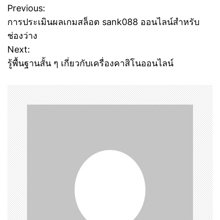
Previous:
P
การประเมินผลเกมสล็อต sank088 ออนไลน์สำหรับ
o
ช่องว่าง
Next:
s
รู้พื้นฐานสั้น ๆ เกี่ยวกับเครื่องคาสิโนออนไลน์
t
n
a
v
i
g
a