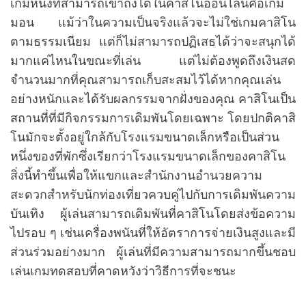
เกมหนึ่งที่สามารถเข้าถึงได้ในคาสิโนออนไลน์คือเกม
มอน แม้ว่าในความเป็นจริงแล้วจะไม่ใช่เกมคาสิโน
ตามธรรมเนียม แต่ก็ไม่สามารถปฏิเสธได้ว่าจะสนุกได้
มากแค่ไหนในขณะที่เล่น แต่ไม่ต้องพูดถึงเงินสด
จำนวนมากที่คุณสามารถเก็บสะสมไว้ได้หากคุณเล่น
อย่างหนักและได้รับผลกรรมจากฝั่งของคุณ คาสิโนเป็น
สถานที่ที่มีกิจกรรมการเดิมพันโดยเฉพาะ โดยปกติคาสิ
โนมักจะตั้งอยู่ใกล้กับโรงแรมขนาดเล็กหรือเป็นส่วน
หนึ่งของที่พักซึ่งเรียกว่าโรงแรมขนาดเล็กของคาสิโน
สิ่งนี้ทำขึ้นเพื่อให้แขกและสำนักงานอำนวยความ
สะดวกสำหรับนักท่องเที่ยวควบคู่ไปกับการเดิมพันความ
บันเทิง ผู้เล่นสามารถเดิมพันที่คาสิโนโดยส่งข้อความ
ไปรอบ ๆ เช่นเครื่องพนันที่ให้อัตราการจ่ายเงินสูงและมี
ส่วนร่วมอย่างมาก ผู้เล่นที่มีความสามารถมากขึ้นชอบ
เล่นเกมทดสอบที่คาดหวังว่าวิธีการที่จะชนะ