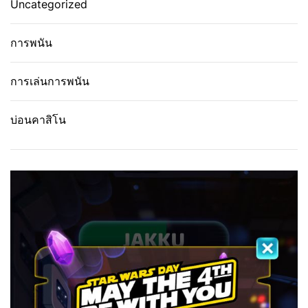
Uncategorized
การพนัน
การเล่นการพนัน
บ่อนคาสิโน