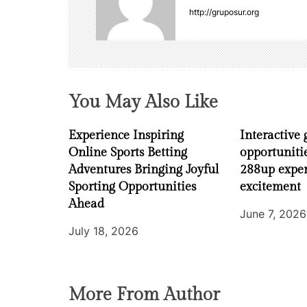
http://gruposur.org
v
i
g
You May Also Like
a
Experience Inspiring
Interactive
t
Online Sports Betting
opportunitie
i
Adventures Bringing Joyful
288up exper
Sporting Opportunities
excitement
o
Ahead
June 7, 2026
n
July 18, 2026
More From Author