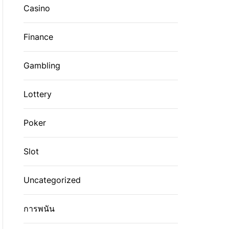
Casino
Finance
Gambling
Lottery
Poker
Slot
Uncategorized
การพนัน