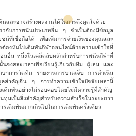
่นเต้นและอาจสร้างผลงานได้ในการดึงดูดใจด้วย
วกับการพนันประเภทอื่น ๆ จำเป็นต้องมีข้อมูล
ที่เชื่อถือได้ เพื่อเพิ่มการจ่ายเงินของคุณและ
อต้องหันไปเดิมพันกีฬาออนไลน์ด้วยความเข้าใจที่
ก่อนอื่น หนึ่งในเคล็ดลับหลักสำหรับการพนันกีฬาที่
้นจงสละเวลาเพื่อเรียนรู้เกี่ยวกับทีม ผู้เล่น และ
ศึกษาการวัดทีม รายงานการบาดเจ็บ การดำเนิน
ลสำคัญอื่น ๆ การทำความเข้าใจปัจจัยเหล่านี้
งเดิมพันอย่างไม่รอบคอบโดยไม่มีความรู้ที่สำคัญ
นทุนเป็นสิ่งสำคัญสำหรับความสำเร็จในระยะยาว
อการเดิมพันมากเกินไปในการเดิมพันครั้งเดียว