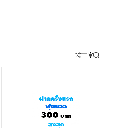
S
M
S
S
H
E
W
E
U
N
I
A
F
U
T
R
F
C
C
L
H
H
E
C
O
L
O
R
M
O
D
E