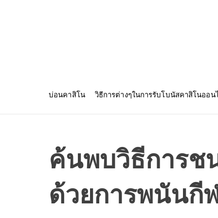
S
k
i
p
t
o
c
o
บ่อนคาสิโน
วิธีการต่างๆในการรับโบนัสคาสิโนออน
n
t
e
n
ค้นพบวิธีการชน
t
ด้วยการพนันกี