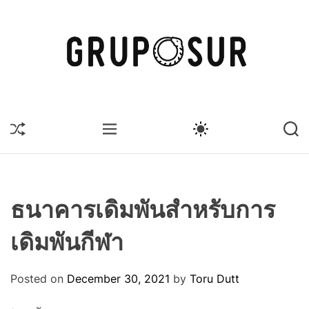
S
k
i
p
t
G
o
r
c
u
S
M
S
S
o
p
H
E
W
E
n
U
o
N
I
A
t
F
U
T
R
s
F
C
C
e
u
L
H
H
n
E
C
r
ธนาคารเดิมพันสำหรับการ
O
t
L
เดิมพันกีฬา
O
R
M
O
Posted on
December 30, 2021
by
Toru Dutt
D
E