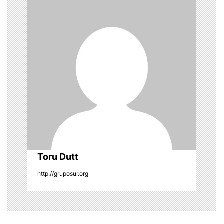
a
v
i
g
a
t
i
o
Toru Dutt
http://gruposur.org
n