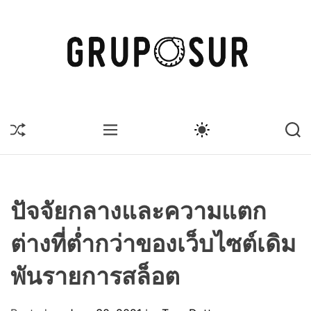
S
k
i
p
t
G
o
r
c
u
S
M
S
S
o
p
H
E
W
E
n
U
o
N
I
A
t
F
U
T
R
s
F
C
C
e
u
L
H
H
n
E
C
r
ปัจจัยกลางและความแตก
O
t
L
ต่างที่ต่ำกว่าของเว็บไซต์เดิม
O
R
M
พันรายการสล็อต
O
D
E