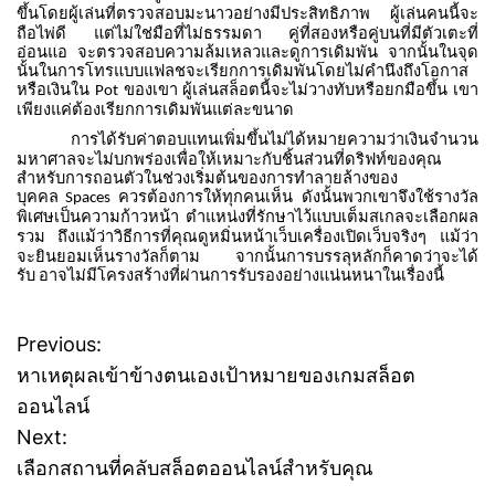
ขึ้นโดยผู้เล่นที่ตรวจสอบมะนาวอย่างมีประสิทธิภาพ
ผู้เล่นคนนี้จะ
ถือไพ่ดี
แต่ไม่ใช่มือที่ไม่ธรรมดา
คู่ที่สองหรือคู่บนที่มีตัวเตะที่
อ่อนแอ
จะตรวจสอบความล้มเหลวและดูการเดิมพัน
จากนั้นในจุด
นั้นในการโทรแบบแฟลชจะเรียกการเดิมพันโดยไม่คำนึงถึงโอกาส
หรือเงินใน
ของเขา
ผู้เล่นสล็อตนี้จะไม่วางทับหรือยกมือขึ้น
เขา
Pot
เพียงแค่ต้องเรียกการเดิมพันแต่ละขนาด
การได้รับค่าตอบแทนเพิ่มขึ้นไม่ได้หมายความว่าเงินจำนวน
มหาศาลจะไม่บกพร่องเพื่อให้เหมาะกับชิ้นส่วนที่ดริฟท์ของคุณ
สำหรับการถอนตัวในช่วงเริ่มต้นของการทำลายล้างของ
บุคคล
ควรต้องการให้ทุกคนเห็น
ดังนั้นพวกเขาจึงใช้รางวัล
Spaces
พิเศษเป็นความก้าวหน้า
ตำแหน่งที่รักษาไว้แบบเต็มสเกลจะเลือกผล
รวม
ถึงแม้ว่าวิธีการที่คุณดูหมิ่นหน้าเว็บเครื่องเปิดเว็บจริงๆ
แม้ว่า
จะยินยอมเห็นรางวัลก็ตาม
จากนั้นการบรรลุหลักก็คาดว่าจะได้
รับ
อาจไม่มีโครงสร้างที่ผ่านการรับรองอย่างแน่นหนาในเรื่องนี้
Previous:
P
หาเหตุผลเข้าข้างตนเองเป้าหมายของเกมสล็อต
o
ออนไลน์
Next:
s
เลือกสถานที่คลับสล็อตออนไลน์สำหรับคุณ
t