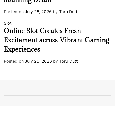
Posted on
July 26, 2026
by
Toru Dutt
Slot
Online Slot Creates Fresh
Excitement across Vibrant Gaming
Experiences
Posted on
July 25, 2026
by
Toru Dutt