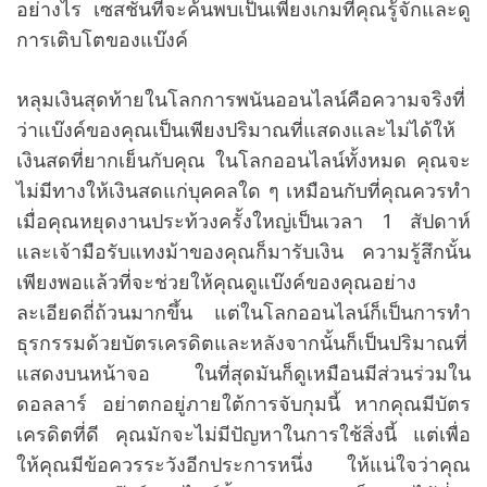
อย่างไร เซสชั่นที่จะค้นพบเป็นเพียงเกมที่คุณรู้จักและดู
การเติบโตของแบ๊งค์
หลุมเงินสุดท้ายในโลกการพนันออนไลน์คือความจริงที่
ว่าแบ๊งค์ของคุณเป็นเพียงปริมาณที่แสดงและไม่ได้ให้
เงินสดที่ยากเย็นกับคุณ ในโลกออนไลน์ทั้งหมด คุณจะ
ไม่มีทางให้เงินสดแก่บุคคลใด ๆ เหมือนกับที่คุณควรทำ
เมื่อคุณหยุดงานประท้วงครั้งใหญ่เป็นเวลา 1 สัปดาห์
และเจ้ามือรับแทงม้าของคุณก็มารับเงิน ความรู้สึกนั้น
เพียงพอแล้วที่จะช่วยให้คุณดูแบ๊งค์ของคุณอย่าง
ละเอียดถี่ถ้วนมากขึ้น แต่ในโลกออนไลน์ก็เป็นการทำ
ธุรกรรมด้วยบัตรเครดิตและหลังจากนั้นก็เป็นปริมาณที่
แสดงบนหน้าจอ ในที่สุดมันก็ดูเหมือนมีส่วนร่วมใน
ดอลลาร์ อย่าตกอยู่ภายใต้การจับกุมนี้ หากคุณมีบัตร
เครดิตที่ดี คุณมักจะไม่มีปัญหาในการใช้สิ่งนี้ แต่เพื่อ
ให้คุณมีข้อควรระวังอีกประการหนึ่ง ให้แน่ใจว่าคุณ