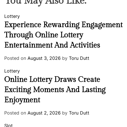
You May Also Like:
Lottery
Experience Rewarding Engagement
Through Online Lottery
Entertainment And Activities
Posted on
August 3, 2026
by
Toru Dutt
Lottery
Online Lottery Draws Create
Exciting Moments And Lasting
Enjoyment
Posted on
August 2, 2026
by
Toru Dutt
Slot