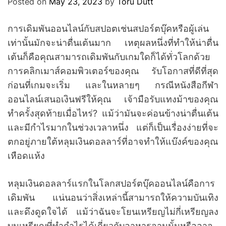
Posted on
May 23, 2023
by
Toru Dutt
การเดิมพันออนไลน์กับสปอตเช่นสปอร์ตบุ๊คหรือผู้เล่น
เท่านั้นมักจะน่าตื่นเต้นมาก เหตุผลหนึ่งที่ทำให้น่าตื่น
เต้นก็คือคุณสามารถเดิมพันกับเกมใดก็ได้ทั่วโลกด้วย
การคลิกเมาส์คอมพิวเตอร์ของคุณ รับโอกาสที่ดีที่สุด
ก่อนที่เกมจะเริ่ม และในหลายๆ กรณีหนังสือกีฬา
ออนไลน์เสนอเงินฟรีให้คุณ เจ้ามือรับแทงม้าของคุณ
ทำครั้งสุดท้ายเมื่อไหร่? แม้ว่ามันจะค่อนข้างน่าตื่นเต้น
และมีกำไรมากในช่วงเวลาหนึ่ง แต่ก็เป็นเรื่องง่ายที่จะ
ตกอยู่ภายใต้หลุมเงินดอลลาร์ที่อาจทำให้แบ๊งค์ของคุณ
เหือดแห้ง
หลุมเงินดอลลาร์แรกในโลกสปอร์ตบุ๊คออนไลน์คือการ
เดิมพัน แน่นอนว่าสิ่งเหล่านี้สามารถให้ความบันเทิง
และดึงดูดใจได้ แม้ว่าฉันจะโยนเหรียญไม่กี่เหรียญลง
บนเหรียญที่ทำกำไรได้เกี่ยวกับอาหารจานนั้นหรืออาจ