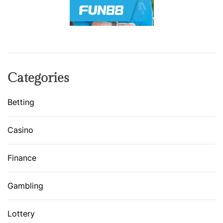
Categories
Betting
Casino
Finance
Gambling
Lottery