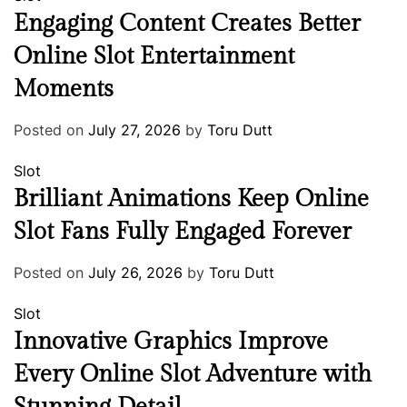
Engaging Content Creates Better
Online Slot Entertainment
Moments
Posted on
July 27, 2026
by
Toru Dutt
Slot
Brilliant Animations Keep Online
Slot Fans Fully Engaged Forever
Posted on
July 26, 2026
by
Toru Dutt
Slot
Innovative Graphics Improve
Every Online Slot Adventure with
Stunning Detail