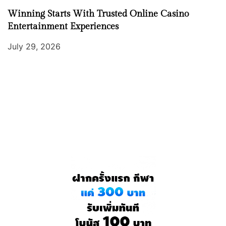
Winning Starts With Trusted Online Casino
Entertainment Experiences
July 29, 2026