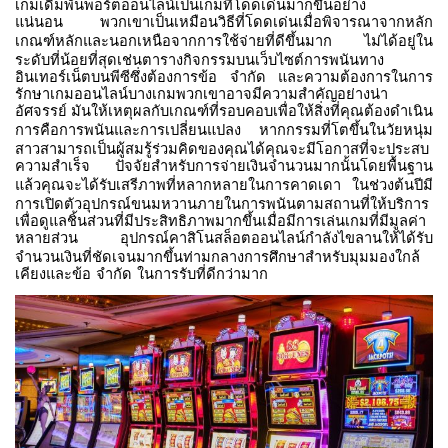
เกมเดิมพันพอร์ตออนไลน์เป็นเกมที่โดดเด่นมากขึ้นอย่าง
แน่นอน
พวกเขาเป็นเหมือนวิธีที่โดดเด่นเมื่อพิจารณาจากหลัก
เกณฑ์หลักและนอกเหนือจากการใช้จ่ายที่ดีขึ้นมาก
ไม่ได้อยู่ใน
ระดับที่น้อยที่สุดเช่นตารางกิจกรรมบนเว็บไซต์การพนันทาง
อินเทอร์เน็ตบนพีซีซึ่งต้องการข้อ
จำกัด
และความต้องการในการ
รักษาเกมออนไลน์บางเกมพวกเขาอาจมีความสำคัญอย่างน่า
อัศจรรย์
มันให้เหตุผลกับเกณฑ์ที่รอบคอบเพื่อให้สิ่งที่คุณต้องดำเนิน
การคือการพนันและการเปลี่ยนแปลง
หากกรรมที่โตขึ้นในวัยหนุ่ม
สาวสามารถเป็นผู้สมรู้ร่วมคิดของคุณได้คุณจะมีโอกาสที่จะประสบ
ความสำเร็จ
ปัจจัยสำหรับการจ่ายเงินจำนวนมากนั้นโดยพื้นฐาน
แล้วคุณจะได้รับเสรีภาพที่หลากหลายในการคาดเดา
ในช่วงต้นปีมี
การเปิดตัวอุปกรณ์ขนมหวานภายในการพนันตามสถานที่ให้บริการ
เพื่อดูแลชิ้นส่วนที่มีประสิทธิภาพมากขึ้นเมื่อมีการเล่นเกมที่มีมูลค่า
หลายส่วน
อุปกรณ์คาสิโนสล็อตออนไลน์กำลังไขลานให้ได้รับ
จำนวนเงินที่ชัดเจนมากขึ้นท่ามกลางการศึกษาสำหรับมุมมองใกล้
เคียงและข้อ
จำกัด
ในการรับที่ดีกว่ามาก