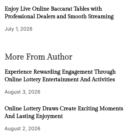
Enjoy Live Online Baccarat Tables with
Professional Dealers and Smooth Streaming
July 1, 2026
More From Author
Experience Rewarding Engagement Through
Online Lottery Entertainment And Activities
August 3, 2026
Online Lottery Draws Create Exciting Moments
And Lasting Enjoyment
August 2, 2026