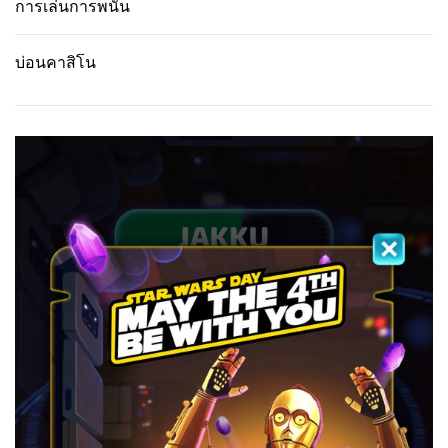
การเล่นการพนัน
บ่อนคาสิโน