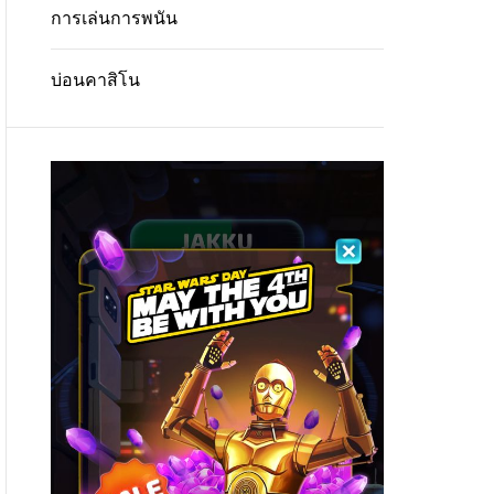
การเล่นการพนัน
บ่อนคาสิโน