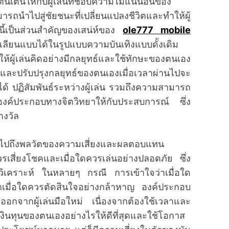
ื่นเต้นให้กับผู้เล่นที่ชอบความไม่แน่นอนของ
รถนำไปสู่ชัยชนะที่เปลี่ยนแปลงชีวิตและทำให้ผู้
านี้เป็นส่วนสำคัญของเสน่ห์ของ
ole777 mobile
เลียนแบบได้ในรูปแบบความบันเทิงแบบดั้งเดิม
ห้ผู้เล่นคิดอย่างมีกลยุทธ์และใช้ทักษะของตนเอง
ละปรับปรุงกลยุทธ์ของตนเองเมื่อเวลาผ่านไปจะ
 ปฏิสัมพันธ์ระหว่างผู้เล่น รวมถึงความสามารถ
มองค์ประกอบทางจิตวิทยาให้กับประสบการณ์ ซึ่ง
างวัล
ไปถึงพลวัตของความเสี่ยงและผลตอบแทน
ควรเสี่ยงโชคและเมื่อใดควรเล่นอย่างปลอดภัย ซึ่ง
รวิเคราะห์ ในหลายๆ กรณี การเข้าใจว่าเมื่อใด
่าเมื่อใดควรตัดสินใจอย่างกล้าหาญ องค์ประกอบ
การณ์ออกจากผู้เล่นมือใหม่ เนื่องจากต้องใช้เวลาและ
งินทุนของตนเองอย่างไรให้ดีที่สุดและใช้โอกาส