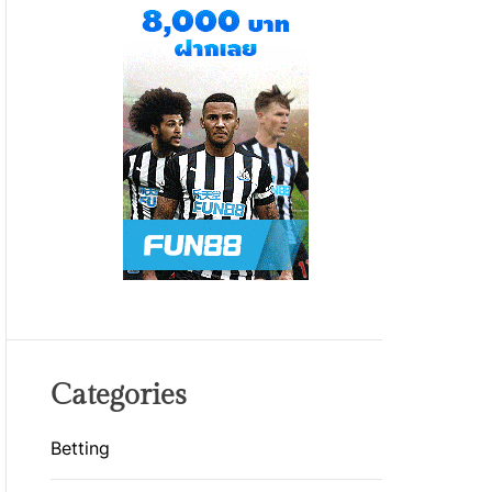
Categories
Betting