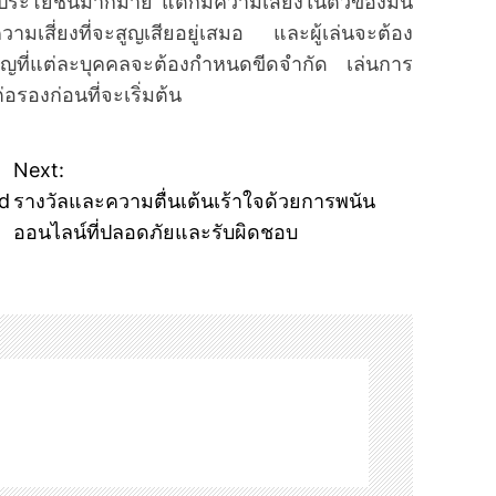
จะมีประโยชน์มากมาย แต่ก็มีความเสี่ยงในตัวของมัน
มเสี่ยงที่จะสูญเสียอยู่เสมอ และผู้เล่นจะต้อง
สำคัญที่แต่ละบุคคลจะต้องกำหนดขีดจำกัด เล่นการ
รองก่อนที่จะเริ่มต้น
Next:
d
รางวัลและความตื่นเต้นเร้าใจด้วยการพนัน
ออนไลน์ที่ปลอดภัยและรับผิดชอบ