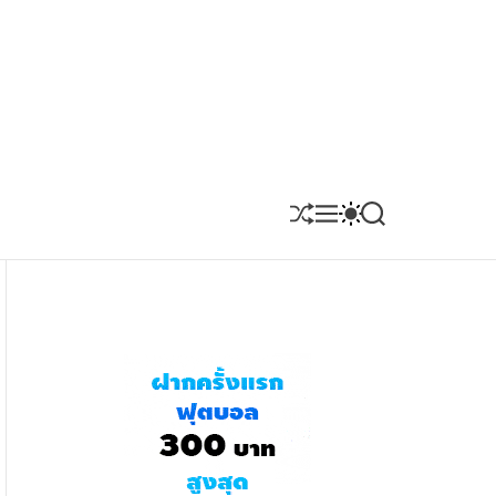
S
M
S
S
H
E
W
E
U
N
I
A
F
U
T
R
F
C
C
L
H
H
E
C
O
L
O
R
M
O
D
E