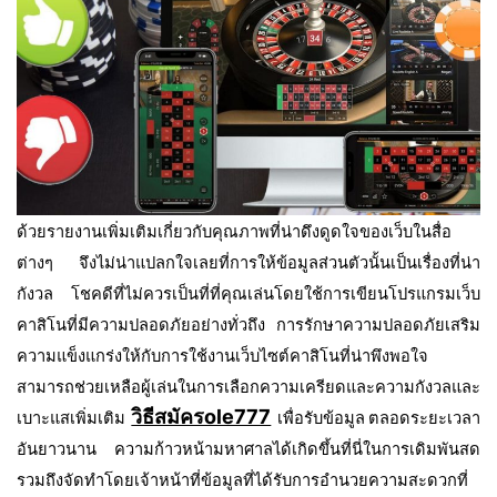
ด้วยรายงานเพิ่มเติมเกี่ยวกับคุณภาพที่น่าดึงดูดใจของเว็บในสื่อ
ต่างๆ
จึงไม่น่าแปลกใจเลยที่การให้ข้อมูลส่วนตัวนั้นเป็นเรื่องที่น่า
กังวล
โชคดีที่ไม่ควรเป็นที่ที่คุณเล่นโดยใช้การเขียนโปรแกรมเว็บ
คาสิโนที่มีความปลอดภัยอย่างทั่วถึง
การรักษาความปลอดภัยเสริม
ความแข็งแกร่งให้กับการใช้งานเว็บไซต์คาสิโนที่น่าพึงพอใจ
สามารถช่วยเหลือผู้เล่นในการเลือกความเครียดและความกังวลและ
วิธีสมัครole777
เบาะแสเพิ่มเติม
เพื่อรับข้อมูล
ตลอดระยะเวลา
อันยาวนาน
ความก้าวหน้ามหาศาลได้เกิดขึ้นที่นี่ในการเดิมพันสด
รวมถึงจัดทำโดยเจ้าหน้าที่ข้อมูลที่ได้รับการอำนวยความสะดวกที่