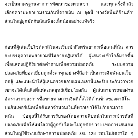
จะเป็นมาตรฐานจากการพัฒนาของพวกเขา
และทุกครั้งที่กลัว
–
เลือกความพยายามร่วมกันที่จ่ายเงิน
ณ
จุดนี้
รางวัลพื้นที่ร้านค้า
‘
‘
ส่วนใหญ่ผูกมัดกับเงินเพียงเล็กน้อยอย่างแท้จริง
ก่อนที่ผู้เล่นเว็บไซต์คาสิโนจะเริ่มเข้าถึงทรัพยากรเพื่อเล่นที่นั่น
ควร
จะบรรลุความพยายามที่ไม่อาจปฏิเสธได้
ผู้เล่นจะเข้าใกล้มากขึ้น
เพื่อแสดงปฏิกิริยาต่อคำถามเพื่อความปลอดภัย
ระบบความ
ปลอดภัยที่ยอดเยี่ยมถูกตั้งค่าทุกอย่างที่ถือว่าเป็นการเดิมพันบนเว็บ
ต่อสู้
และแนะนำให้ผู้เล่นตรวจสอบแผนเหล่านี้และรับประกันว่าพวก
เขาจะได้เห็นสิ่งที่แต่ละกลยุทธ์เชื่อมโยงกัน
ผู้เล่นสามารถขอผ่าน
อัตราแรกของการซื้อขายทางการเงินที่ตั้งไว้ที่ด้านข้างของคาสิโน
บนอินเทอร์เน็ตเพื่อค้นหาจำนวนเงินที่พวกเขาใช้ไปกับเกมการ
พนัน
ข้อมูลนี้ได้รับการรับรองโดยความคืบหน้าในการเข้ารหัสที่
ปลอดภัยเพื่อให้แน่ใจว่าผู้ถูกขับไล่จะไม่ถูกขัดขวาง
เขตการเล่นเกม
ส่วนใหญ่ใช้ระบบรักษาความปลอดภัย
รอบในอัตราใด
ๆ
SSL 128