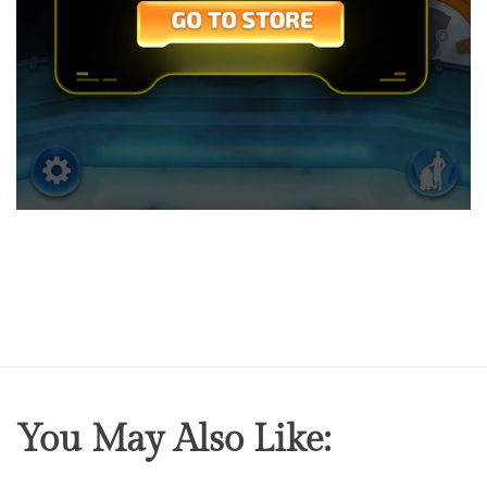
You May Also Like: