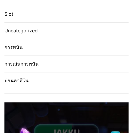
Slot
Uncategorized
การพนัน
การเล่นการพนัน
บ่อนคาสิโน