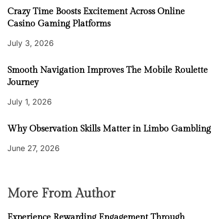
Crazy Time Boosts Excitement Across Online
Casino Gaming Platforms
July 3, 2026
Smooth Navigation Improves The Mobile Roulette
Journey
July 1, 2026
Why Observation Skills Matter in Limbo Gambling
June 27, 2026
More From Author
Experience Rewarding Engagement Through