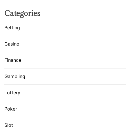
Categories
Betting
Casino
Finance
Gambling
Lottery
Poker
Slot