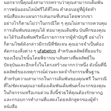
นอกจากนี้คุณยังสามารถทราบว่าคุณสามารถเดิมพัน
การพนันออนไลน์ฟรีได้ที่ไหน คำตอบอยู่ที่ผู้จัดทำ
หนังสือและแผนการเล่นเกมที่เสนอโดยพวกเขา
อย่างไรก็ตามไม่ว่าในกรณีใด ๆ คุณไม่สามารถควบคุม
การเดิมพันของคุณได้ ต่อมาคุณเดิมพัน บันทึกของคุณ
จะได้รับเดิมพันฟรีหนึ่งรายการจากผู้ทำบัญชี อย่างไร
ก็ตามไซต์ดังกล่าวมีกรณีที่ชัดเจน คุณอาจจำเป็นต้อง
คัดกรองสิ่งต่าง ๆ
ufabetcn
สำหรับผลลัพธ์ที่ยอมรับ
ของเงื่อนไขนั้นโดยพิจารณาเส้นทางที่ผลลัพธ์ใน
ปัจจุบันและอีกครั้งในโครงสร้างมากกว่าหนึ่ง ดังนั้นที่นี่
ผลลัพธ์ของเหตุการณ์ด่วนจะจดจำกิจกรรมพื้นฐาน
สำหรับความสามารถในการเดิมพันของคุณฟรี ในกรณี
ที่ไม่ชัดเจนคุณอาจต้องเดิมพันเดิมพันครั้งแรกของคุณ
ในกิจกรรมหรือเกมด่วน สิ่งนี้ช่วยให้คุณต้องรักษากฎ
และกรอบการทำงานที่แสดงโดยหลักสูตรของผู้ทำ
หนังสือ