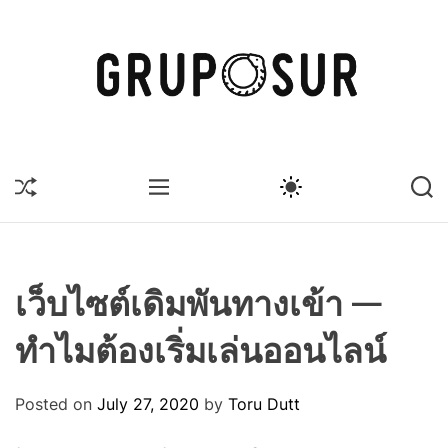
S
k
i
p
t
G
o
r
c
u
S
M
S
S
o
p
H
E
W
E
n
U
o
N
I
A
t
F
U
T
R
s
F
C
C
e
u
L
H
H
n
E
C
r
เว็บไซต์เดิมพันทางเข้า –
O
t
L
ทำไมต้องเริ่มเล่นออนไลน์
O
R
M
O
Posted on
July 27, 2020
by
Toru Dutt
D
E