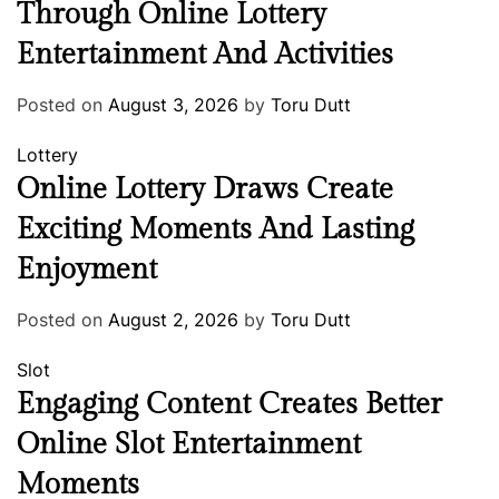
Through Online Lottery
Entertainment And Activities
Posted on
August 3, 2026
by
Toru Dutt
Lottery
Online Lottery Draws Create
Exciting Moments And Lasting
Enjoyment
Posted on
August 2, 2026
by
Toru Dutt
Slot
Engaging Content Creates Better
Online Slot Entertainment
Moments