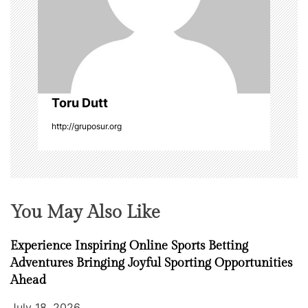
t
i
o
Toru Dutt
n
http://gruposur.org
You May Also Like
Experience Inspiring Online Sports Betting
Adventures Bringing Joyful Sporting Opportunities
Ahead
July 18, 2026