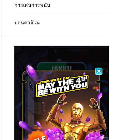
การเล่นการพนัน
บ่อนคาสิโน