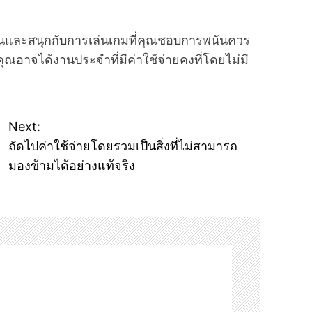
เต้นและสนุกกับการเล่นเกมที่คุณชอบการพนันควร
อาจได้งานประจำที่มีค่าใช้จ่ายคงที่โดยไม่มี
Next:
ถัดไปค่าใช้จ่ายโดยรวมเป็นสิ่งที่ไม่สามารถ
มองข้ามได้อย่างแท้จริง