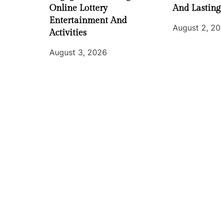
Online Lottery
And Lastin
Entertainment And
August 2, 2
Activities
August 3, 2026