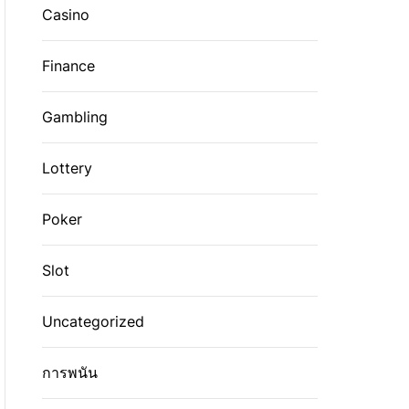
Casino
Finance
Gambling
Lottery
Poker
Slot
Uncategorized
การพนัน