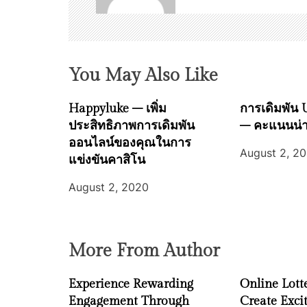
i
g
You May Also Like
a
Happyluke – เพิ่ม
การเดิมพัน 
t
ประสิทธิภาพการเดิมพัน
– คะแนนน่
i
ออนไลน์ของคุณในการ
August 2, 2
แข่งขันคาสิโน
o
August 2, 2020
n
More From Author
Experience Rewarding
Online Lott
Engagement Through
Create Exc