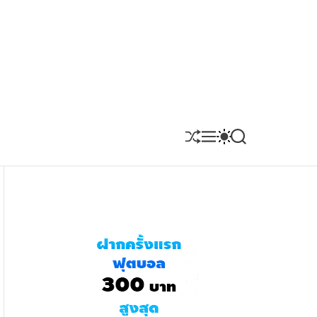
S
M
S
S
H
E
W
E
U
N
I
A
F
U
T
R
F
C
C
L
H
H
E
C
O
L
O
R
M
O
D
E