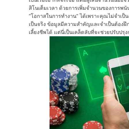
สิโนเต็มเวลา ด้วยการเพิ่มจำนวนของการพน
“โอกาสในการทำงาน” ได้เพราะคุณไม่จำเป็นต้อ
เป็นจริง ข้อมูลมีความสำคัญและจำเป็นต้องฝึก
เลี้ยงชีพได้ แต่นี่เป็นเคล็ดลับที่จะช่วยปรับปร