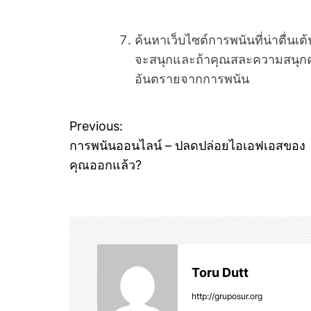
ค้นหาเว็บไซต์การพนันที่น่าตื่น
จะสนุกและถ้าคุณสละความสนุกคุณ
อันตรายจากการพนัน
Previous:
P
การพนันออนไลน์ – ปลดปล่อยไอเอฟเอสของ
o
คุณออกแล้ว?
s
t
n
Toru Dutt
a
http://gruposur.org
v