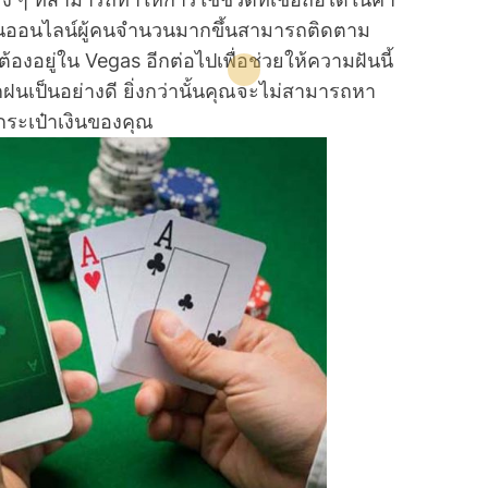
ันออนไลน์ผู้คนจำนวนมากขึ้นสามารถติดตาม
งอยู่ใน Vegas อีกต่อไปเพื่อช่วยให้ความฝันนี้
ฝนเป็นอย่างดี ยิ่งกว่านั้นคุณจะไม่สามารถหา
ุงกระเป๋าเงินของคุณ