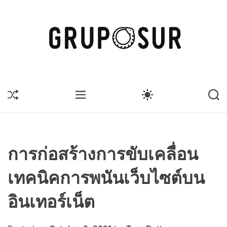
S
k
i
p
t
G
o
r
c
u
S
M
S
S
o
p
H
E
W
E
n
U
o
N
I
A
t
F
U
T
R
s
F
C
C
e
u
L
H
H
n
E
C
r
การก่อสร้างการขับเคลื่อน
O
t
L
เทคนิคการพนันเว็บไซต์บน
O
R
M
อินเทอร์เน็ต
O
D
E